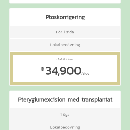
Ptoskorrigering
För 1 sida
Lokalbedövning
34,900
฿
/side
Pterygiumexcision med transplantat
1 öga
Lokalbedövning