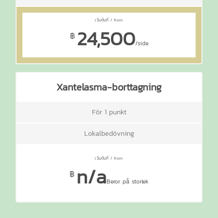
24,500
฿
/side
Xantelasma-borttagning
För 1 punkt
Lokalbedövning
n/a
฿
Beror på storlek