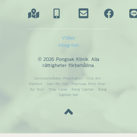
Villkor
Integritet
© 2026 Pongsak Klinik. Alla
rättigheter förbehållna.
Serviceområden:
Phetchaburi
·
Cha-Am
·
Pranburi
·
Sam Roi Yot
·
Prachuap Khiri Khan
·
Kui Buri
·
Thap Sakae
·
Bang Saphan
·
Bang
Saphan Noi