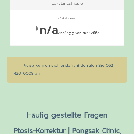
Lokalanästhesie
n/a
฿
Abhängig von der Größe
Preise können sich ändern. Bitte rufen Sie 062-
420-0008 an.
Häufig gestellte Fragen
Ptosis-Korrektur | Pongsak Clinic,