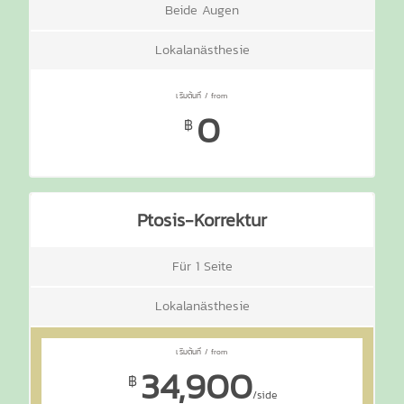
Beide Augen
Lokalanästhesie
0
฿
Ptosis-Korrektur
Für 1 Seite
Lokalanästhesie
34,900
฿
/side