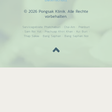
© 2026 Pongsak Klinik. Alle Rechte
vorbehalten.
Servicegebiete:
Phetchaburi
·
Cha-Am
·
Pranburi
·
Sam Roi Yot
·
Prachuap Khiri Khan
·
Kui Buri
·
Thap Sakae
·
Bang Saphan
·
Bang Saphan Noi