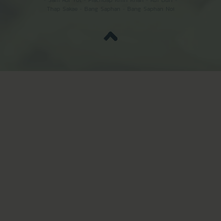
·
Sam Roi Yot
·
Prachuap Khiri Khan
·
Kui Buri
·
Thap Sakae
·
Bang Saphan
·
Bang Saphan Noi