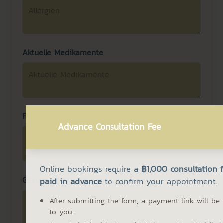
Aktuelle Medikamente
Frühere Operationen
Advance Consultation Fee
Online bookings require a
฿1,000 consultation 
Gesundheitszustand
paid in advance
to confirm your appointment.
After submitting the form, a payment link will be
to you.