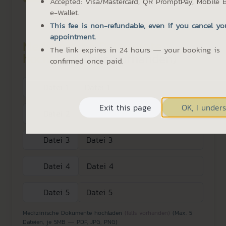
Accepted: Visa/Mastercard, QR PromptPay, Mobile 
e-Wallet.
This fee is non-refundable, even if you cancel yo
appointment.
Medizinische Dokumente
The link expires in 24 hours — your booking is
hochladen
(falls vorhanden)
confirmed once paid.
Datei 1
Datei 1
Exit this page
OK, I under
Datei 2
Datei 2
Datei 3
Datei 3
Datei 4
Datei 4
Datei 5
Datei 5
Medizinische Dokumente hochladen
(falls vorhanden)
(Max. 5
Dateien, je 5MB — PDF, JPG, PNG)