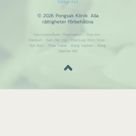
Integritet
© 2026 Pongsak Klinik. Alla
rättigheter förbehållna.
Serviceområden:
Phetchaburi
·
Cha-Am
·
Pranburi
·
Sam Roi Yot
·
Prachuap Khiri Khan
·
Kui Buri
·
Thap Sakae
·
Bang Saphan
·
Bang
Saphan Noi