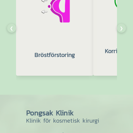
❮
❯
Korrigerin
Bröstförstoring
bröst
Pongsak Klinik
Klinik för kosmetisk kirurgi