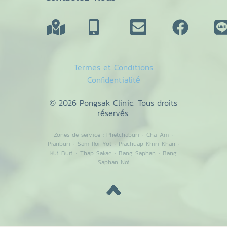
Termes et Conditions
Confidentialité
© 2026 Pongsak Clinic. Tous droits
réservés.
Zones de service :
Phetchaburi
·
Cha-Am
·
Pranburi
·
Sam Roi Yot
·
Prachuap Khiri Khan
·
Kui Buri
·
Thap Sakae
·
Bang Saphan
·
Bang
Saphan Noi