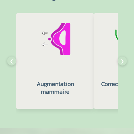
❮
❯
Augmentation
Correction
mammaire
lo