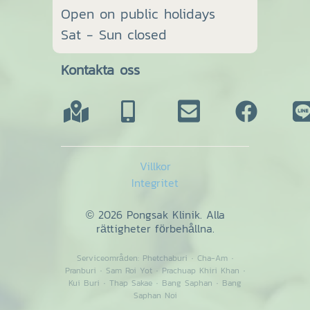
Open on public holidays
Sat - Sun closed
Kontakta oss
Villkor
Integritet
© 2026 Pongsak Klinik. Alla
rättigheter förbehållna.
Serviceområden:
Phetchaburi
·
Cha-Am
·
Pranburi
·
Sam Roi Yot
·
Prachuap Khiri Khan
·
Kui Buri
·
Thap Sakae
·
Bang Saphan
·
Bang
Saphan Noi