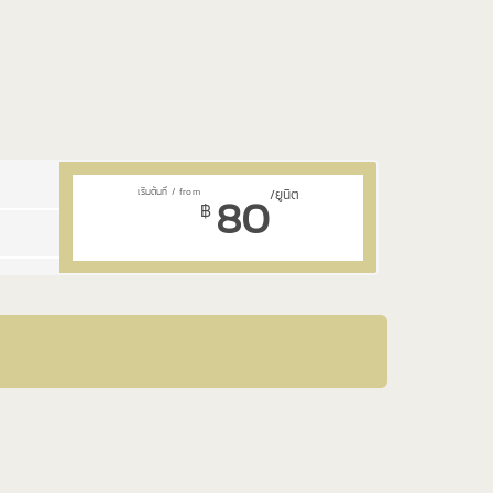
80
/ยูนิต
฿