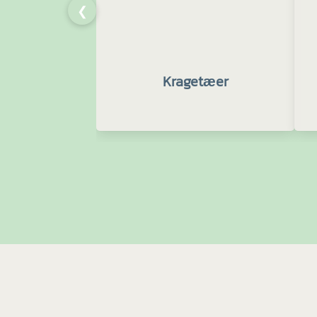
❮
Kragetæer