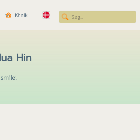
Klinik
Hua Hin
mile'.