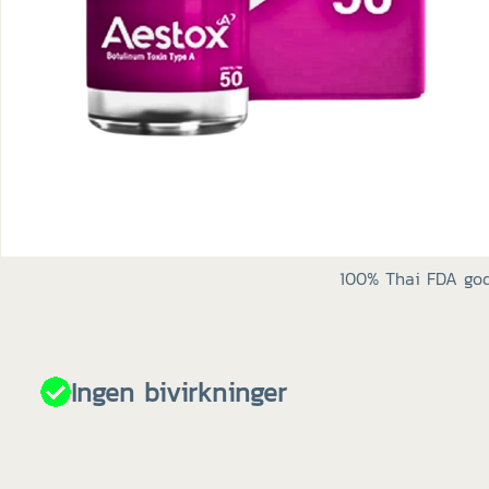
100% Thai FDA god
Ingen bivirkninger