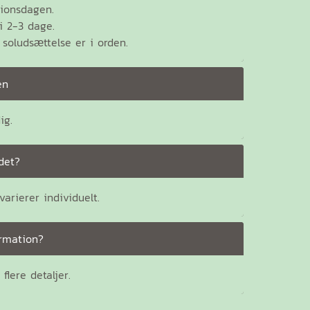
tionsdagen.
i 2-3 dage.
 soludsættelse er i orden.
en
ig.
det?
arierer individuelt.
ormation?
flere detaljer.