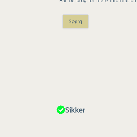
Har De brug for mere information
Spørg
Sikker