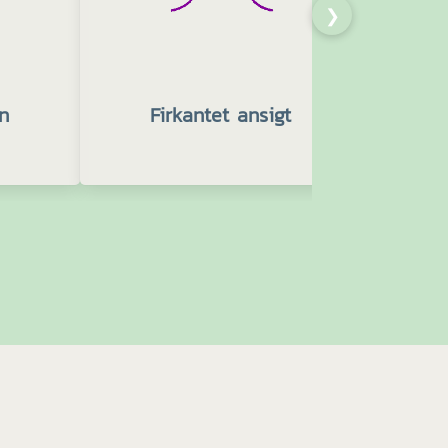
❯
n
Firkantet ansigt