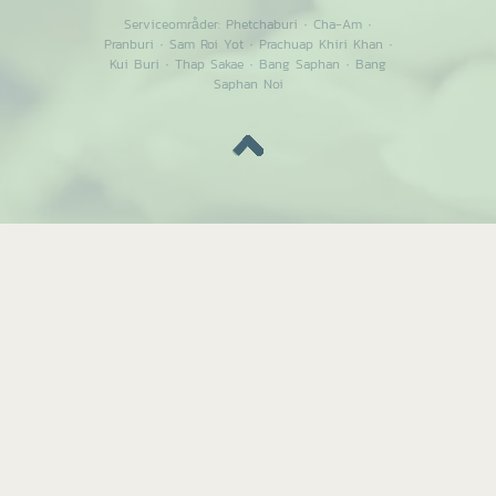
Serviceområder:
Phetchaburi
·
Cha-Am
·
Pranburi
·
Sam Roi Yot
·
Prachuap Khiri Khan
·
Kui Buri
·
Thap Sakae
·
Bang Saphan
·
Bang
Saphan Noi