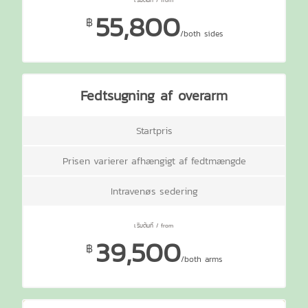
55,800
฿
/both sides
Fedtsugning af overarm
Startpris
Prisen varierer afhængigt af fedtmængde
Intravenøs sedering
39,500
฿
/both arms