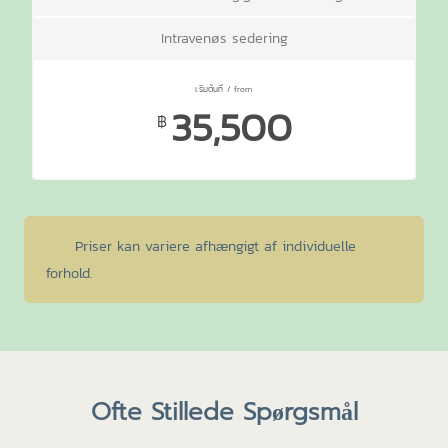
Intravenøs sedering
35,500
฿
Priser kan variere afhængigt af individuelle
forhold.
Ofte Stillede Spørgsmål