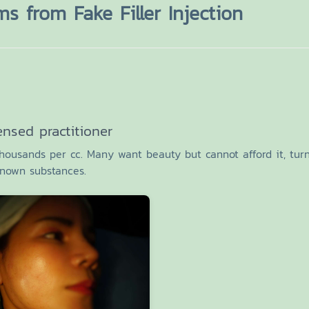
s from Fake Filler Injection
ensed practitioner
 thousands per cc. Many want beauty but cannot afford it, tur
known substances.