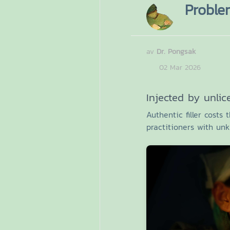
Problem
av
Dr. Pongsak
02 Mar 2026
Injected by unlic
Authentic filler costs
practitioners with un