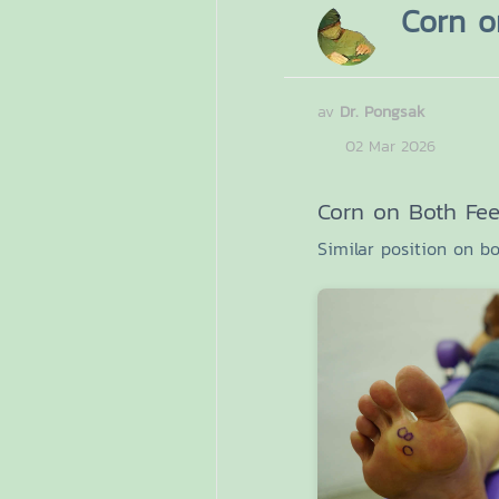
Corn o
av
Dr. Pongsak
02 Mar 2026
Corn on Both Fee
Similar position on bo