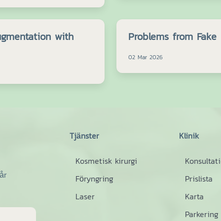
ugmentation with
Problems from Fake F
02 Mar 2026
Tjänster
Klinik
Kosmetisk kirurgi
Konsultat
år
Föryngring
Prislista
Laser
Karta
Parkering