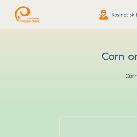
Kosmetisk k
Corn on
Corn