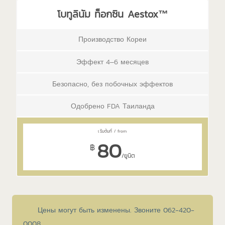
โบทูลินัม ท็อกซิน Aestox™
Производство Кореи
Эффект 4–6 месяцев
Безопасно, без побочных эффектов
Одобрено FDA Таиланда
80
฿
/ยูนิต
Цены могут быть изменены. Звоните 062-420-
0008.