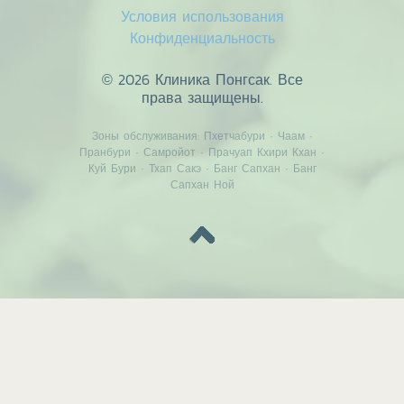
Условия использования
Конфиденциальность
© 2026 Клиника Понгсак. Все
права защищены.
Зоны обслуживания:
Пхетчабури
·
Чаам
·
Пранбури
·
Самройот
·
Прачуап Кхири Кхан
·
Куй Бури
·
Тхап Сакэ
·
Банг Сапхан
·
Банг
Сапхан Ной