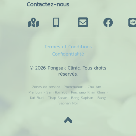
Contactez-nous
Termes et Conditions
Confidentialité
© 2026 Pongsak Clinic. Tous droits
réservés.
Zones de service :
Phetchaburi
·
Cha-Am
·
Pranburi
·
Sam Roi Yot
·
Prachuap Khiri Khan
·
Kui Buri
·
Thap Sakae
·
Bang Saphan
·
Bang
Saphan Noi