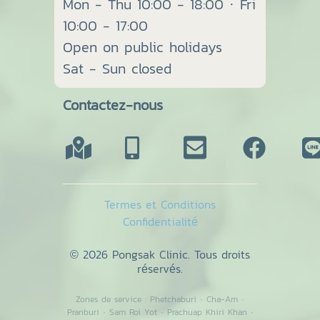
Mon - Thu 10:00 - 18:00 · Fri
10:00 - 17:00
Open on public holidays
Sat - Sun closed
Contactez-nous
Termes et Conditions
Confidentialité
© 2026 Pongsak Clinic. Tous droits
réservés.
Zones de service :
Phetchaburi
·
Cha-Am
·
Pranburi
·
Sam Roi Yot
·
Prachuap Khiri Khan
·