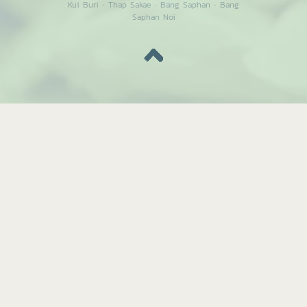
Kui Buri
·
Thap Sakae
·
Bang Saphan
·
Bang
Saphan Noi