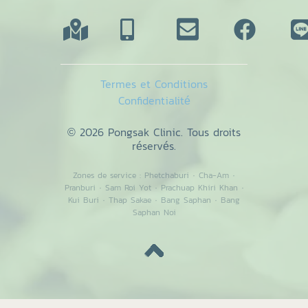
Termes et Conditions
Confidentialité
© 2026 Pongsak Clinic. Tous droits
réservés.
Zones de service :
Phetchaburi
·
Cha-Am
·
Pranburi
·
Sam Roi Yot
·
Prachuap Khiri Khan
·
Kui Buri
·
Thap Sakae
·
Bang Saphan
·
Bang
Saphan Noi