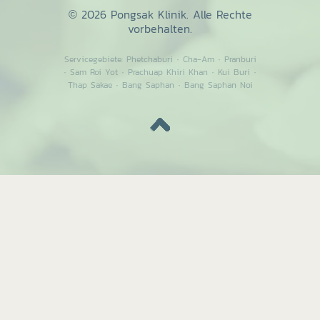
© 2026 Pongsak Klinik. Alle Rechte
vorbehalten.
Servicegebiete:
Phetchaburi
·
Cha-Am
·
Pranburi
·
Sam Roi Yot
·
Prachuap Khiri Khan
·
Kui Buri
·
Thap Sakae
·
Bang Saphan
·
Bang Saphan Noi