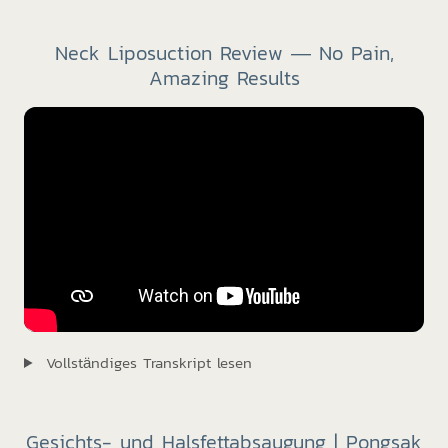
Neck Liposuction Review — No Pain,
Amazing Results
Vollständiges Transkript lesen
Gesichts- und Halsfettabsaugung | Pongsak