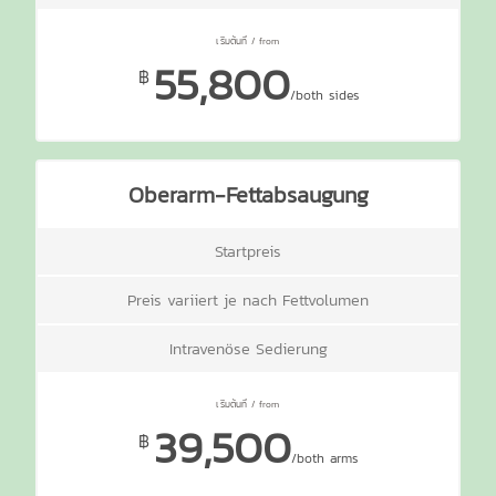
55,800
฿
/both sides
Oberarm-Fettabsaugung
Startpreis
Preis variiert je nach Fettvolumen
Intravenöse Sedierung
39,500
฿
/both arms