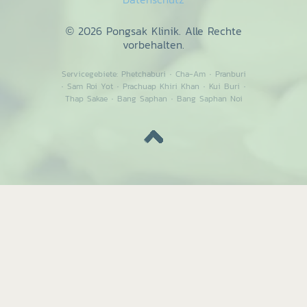
© 2026 Pongsak Klinik. Alle Rechte
vorbehalten.
Servicegebiete:
Phetchaburi
·
Cha-Am
·
Pranburi
·
Sam Roi Yot
·
Prachuap Khiri Khan
·
Kui Buri
·
Thap Sakae
·
Bang Saphan
·
Bang Saphan Noi