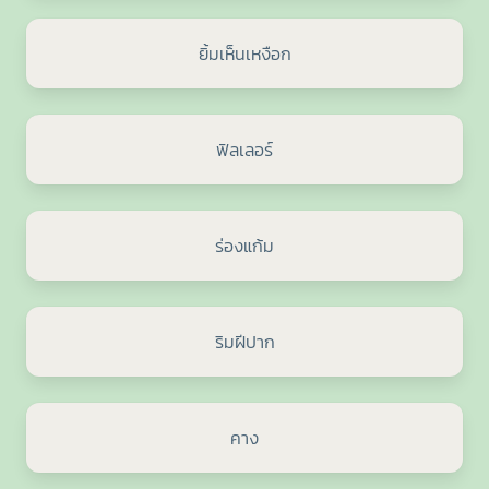
ยิ้มเห็นเหงือก
ฟิลเลอร์
ร่องแก้ม
ริมฝีปาก
คาง