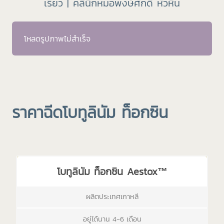
เรียว | คลินิกหมอพงษ์ศักดิ์ หัวหิน
โหลดรูปภาพไม่สำเร็จ
ราคาฉีดโบทูลินัม ท็อกซิน
โบทูลินัม ท็อกซิน Aestox™
ผลิตประเทศเกาหลี
อยู่ได้นาน 4-6 เดือน