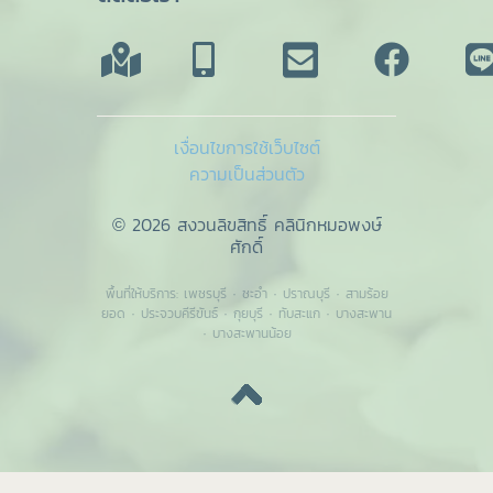
เงื่อนไขการใช้เว็บไซต์
ความเป็นส่วนตัว
© 2026 สงวนลิขสิทธิ์ คลินิกหมอพงษ์
ศักดิ์
พื้นที่ให้บริการ:
เพชรบุรี
·
ชะอำ
·
ปราณบุรี
·
สามร้อย
ยอด
·
ประจวบคีรีขันธ์
·
กุยบุรี
·
ทับสะแก
·
บางสะพาน
·
บางสะพานน้อย