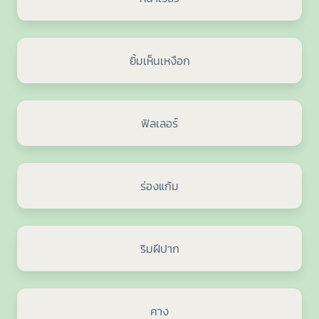
ยิ้มเห็นเหงือก
ฟิลเลอร์
ร่องแก้ม
ริมฝีปาก
คาง