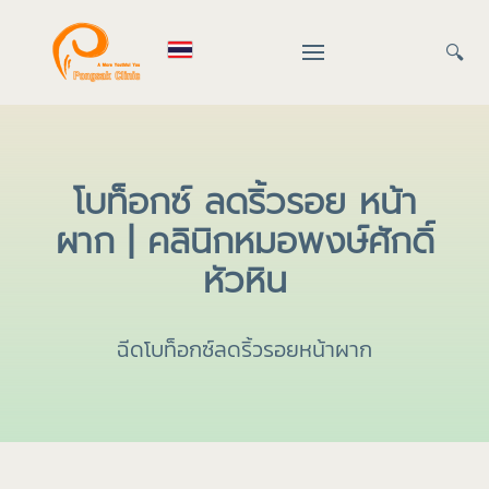
🔍
โบท็อกซ์ ลดริ้วรอย หน้า
ผาก | คลินิกหมอพงษ์ศักดิ์
หัวหิน
ฉีดโบท็อกซ์ลดริ้วรอยหน้าผาก