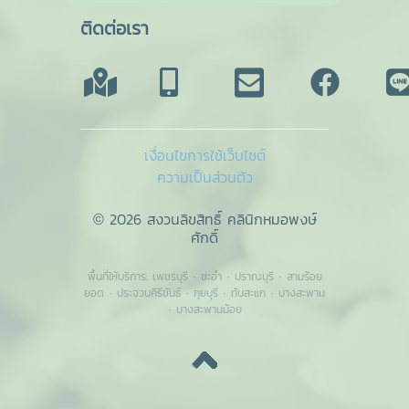
ติดต่อเรา
เงื่อนไขการใช้เว็บไซต์
ความเป็นส่วนตัว
© 2026 สงวนลิขสิทธิ์ คลินิกหมอพงษ์
ศักดิ์
พื้นที่ให้บริการ:
เพชรบุรี
·
ชะอำ
·
ปราณบุรี
·
สามร้อย
ยอด
·
ประจวบคีรีขันธ์
·
กุยบุรี
·
ทับสะแก
·
บางสะพาน
·
บางสะพานน้อย