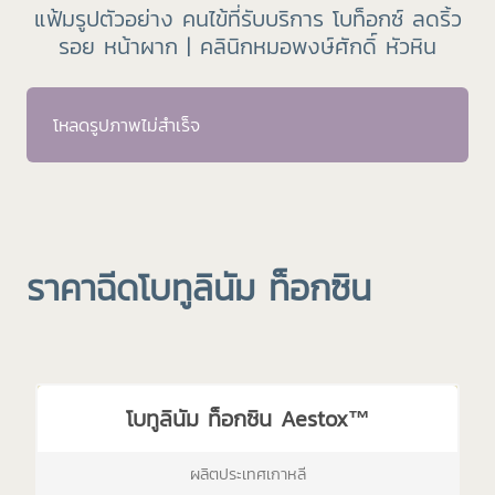
แฟ้มรูปตัวอย่าง คนไข้ที่รับบริการ โบท็อกซ์ ลดริ้ว
รอย หน้าผาก | คลินิกหมอพงษ์ศักดิ์ หัวหิน
โหลดรูปภาพไม่สำเร็จ
ราคาฉีดโบทูลินัม ท็อกซิน
โบทูลินัม ท็อกซิน Aestox™
ผลิตประเทศเกาหลี