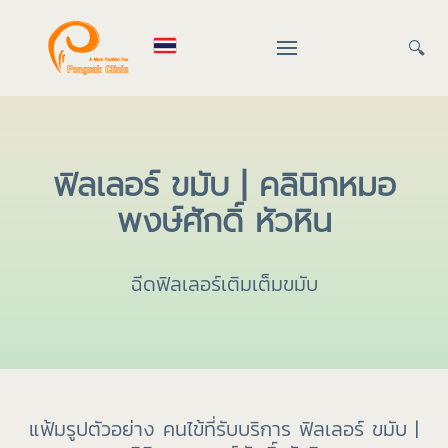
🔍
ฟิลเลอร์ ขมับ | คลินิกหมอ
พงษ์ศักดิ์ หัวหิน
ฉีดฟิลเลอร์เติมเต็มขมับ
แฟ้มรูปตัวอย่าง คนไข้ที่รับบริการ ฟิลเลอร์ ขมับ |