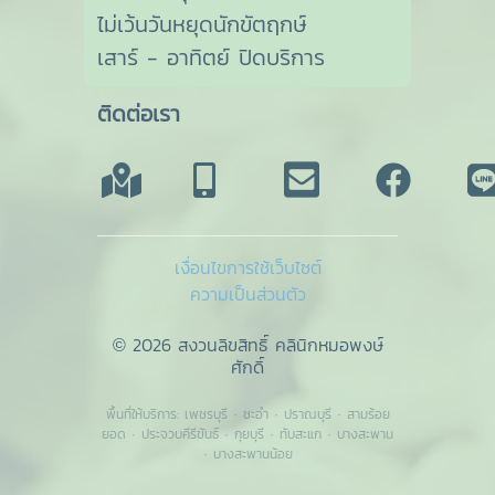
ไม่เว้นวันหยุดนักขัตฤกษ์
เสาร์ - อาทิตย์ ปิดบริการ
ติดต่อเรา
เงื่อนไขการใช้เว็บไซต์
ความเป็นส่วนตัว
© 2026 สงวนลิขสิทธิ์ คลินิกหมอพงษ์
ศักดิ์
พื้นที่ให้บริการ:
เพชรบุรี
·
ชะอำ
·
ปราณบุรี
·
สามร้อย
ยอด
·
ประจวบคีรีขันธ์
·
กุยบุรี
·
ทับสะแก
·
บางสะพาน
·
บางสะพานน้อย