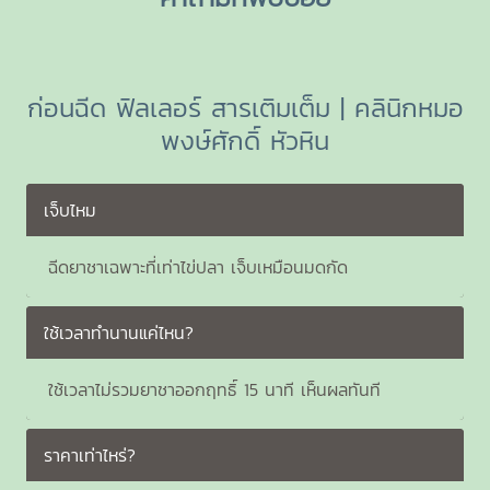
ก่อนฉีด ฟิลเลอร์ สารเติมเต็ม | คลินิกหมอ
พงษ์ศักดิ์ หัวหิน
เจ็บไหม
ฉีดยาชาเฉพาะที่เท่าไข่ปลา เจ็บเหมือนมดกัด
ใช้เวลาทำนานแค่ไหน?
ใช้เวลาไม่รวมยาชาออกฤทธิ์ 15 นาที เห็นผลทันที
ราคาเท่าไหร่?