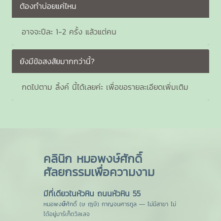
ต้องทำบ่อยแค่ไหน
อาจจะปีละ 1-2 ครั้ง แล้วแต่คน
ยังมีข้อสงสัยมากกว่านี้?
กดไปตาม ลิ้งค์ นี้ได้เลยค่ะ เพื่อขอรายละเอียดเพิ่มเติม
คลินิก หมอพงษ์ศักดิ์
ศัลยกรรมเพื่อความงาม
มีที่เดียวในหัวหิน ถนนหัวหิน 55
หมอพง
ษ์
ศักดิ์ (ษ ฤๅษี) กาญจนศารทูล — ไม่มีสาขา ไม่
ได้อยู่มาร์เก็ตวิลเลจ