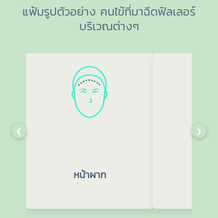
แฟ้มรูปตัวอย่าง คนไข้ที่มาฉีดฟิลเลอร์
บริเวณต่างๆ
❮
❯
หน้าผาก
จม