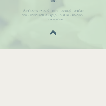
ศักดิ์
พื้นที่ให้บริการ:
เพชรบุรี
·
ชะอำ
·
ปราณบุรี
·
สามร้อย
ยอด
·
ประจวบคีรีขันธ์
·
กุยบุรี
·
ทับสะแก
·
บางสะพาน
·
บางสะพานน้อย