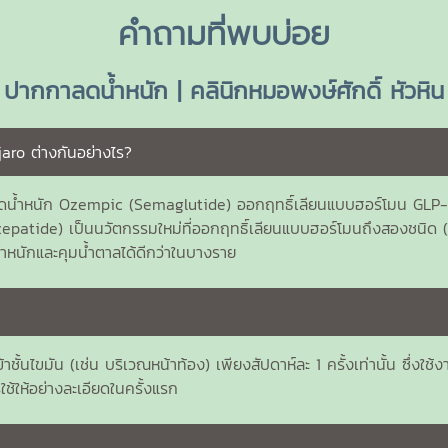
คำถามที่พบบ่อย
ปากกาลดน้ำหนัก | คลินิกหมอพงษ์ศักดิ์ หัวหิน
ro ต่างกันอย่างไร?
ลดน้ำหนัก Ozempic (Semaglutide) ออกฤทธิ์เลียนแบบฮอร์โมน GLP-1 ห
epatide) เป็นนวัตกรรมใหม่ที่ออกฤทธิ์เลียนแบบฮอร์โมนถึงสองชนิด (G
ำหนักและคุมน้ำตาลได้ดีกว่าในบางราย
้าชั้นไขมัน (เช่น บริเวณหน้าท้อง) เพียงสัปดาห์ละ 1 ครั้งเท่านั้น ซึ่งใช้
ช้ให้อย่างละเอียดในครั้งแรก