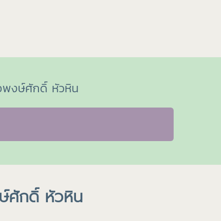
งษ์ศักดิ์ หัวหิน
ักดิ์ หัวหิน