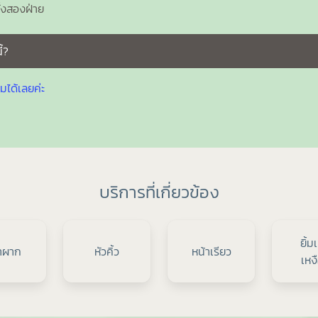
ั้งสองฝ่าย
้?
มได้เลยค่ะ
บริการที่เกี่ยวข้อง
ยิ้ม
าผาก
หัวคิ้ว
หน้าเรียว
เหง