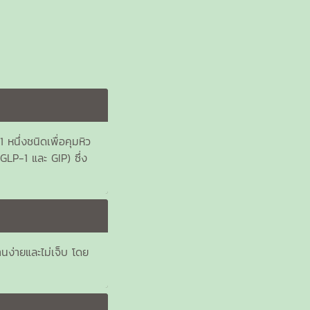
นึ่งชนิดเพื่อคุมหิว
LP-1 และ GIP) ซึ่ง
งานง่ายและไม่เจ็บ โดย