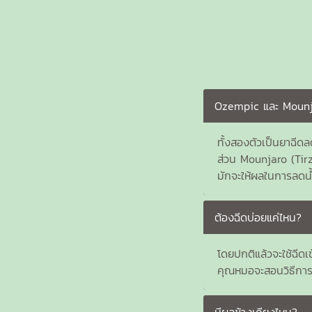
Ozempic และ Mounja
ทั้งสองตัวเป็นยาฉีด
ส่วน Mounjaro (Tirz
มักจะให้ผลในการลดน้
ต้องฉีดบ่อยแค่ไหน?
โดยปกติแล้วจะใช้ฉีดเข
คุณหมอจะสอนวิธีการใ
มีผลข้างเคียงไหม?