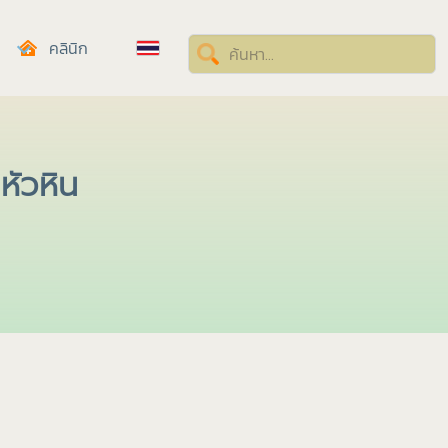
คลินิก
หัวหิน