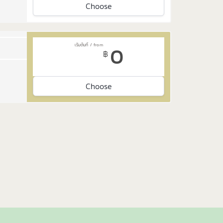
Choose
0
฿
Choose